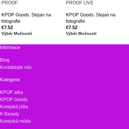
PROOF
PROOF LIVE
KPOP Goods
,
Stojan na
KPOP Goods
,
Stojan na
fotografie
fotografie
€
7.52
€
7.52
Výběr Možností
Výběr Možností
Informace
Blog
Kontaktujte nás
Kategorie
KPOP alba
KPOP Goods
Korejská jídla
K-Beauty
Korejská móda