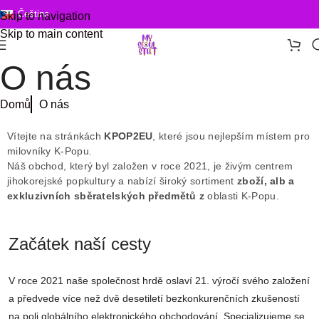
Čeština
Skip to navigation
Skip to main content
O nás
Domů
O nás
Vítejte na stránkách
KPOP2EU
, které jsou nejlepším místem pro
milovníky K-Popu.
Náš obchod, který byl založen v roce 2021, je živým centrem
jihokorejské popkultury a nabízí široký sortiment
zboží, alb a
exkluzivních sběratelských předmětů z
oblasti K-Popu.
Začátek naší cesty
V roce 2021 naše společnost hrdě oslaví 21. výročí svého založení
a předvede více než dvě desetiletí bezkonkurenčních zkušeností
na poli globálního elektronického obchodování. Specializujeme se