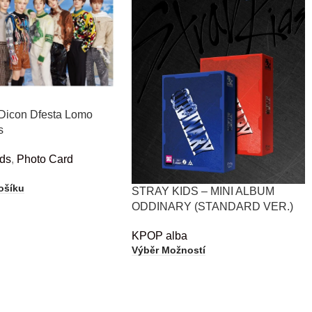
 Dicon Dfesta Lomo
s
ds
,
Photo Card
6
ošíku
STRAY KIDS – MINI ALBUM
ODDINARY (STANDARD VER.)
KPOP alba
Výběr Možností