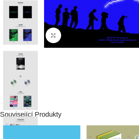
Click to enlarge
HMOTNOST
Související Produkty