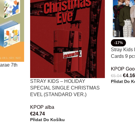
-17%
Stray Kids
Cards 9 pc
rae 7th
KPOP Goo
€
4.1
€
5.04
STRAY KIDS – HOLIDAY
Přidat Do K
SPECIAL SINGLE CHRISTMAS
EVEL (STANDARD VER.)
KPOP alba
€
24.74
Přidat Do Košíku