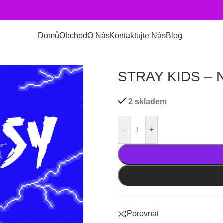
Domů
Obchod
O Nás
Kontaktujte Nás
Blog
STRAY KIDS – 
2 skladem
-
+
Porovnat