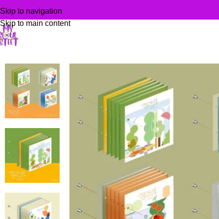
Skip to navigation
Skip to main content
Domů
/
KPOP alba
/
SEVENTEEN – 7TH MINI ALBUM HENG