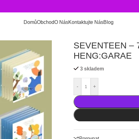
Domů
Obchod
O Nás
Kontaktujte Nás
Blog
:GARAE
SEVENTEEN – 
HENG:GARAE
3 skladem
-
+
Porovnat