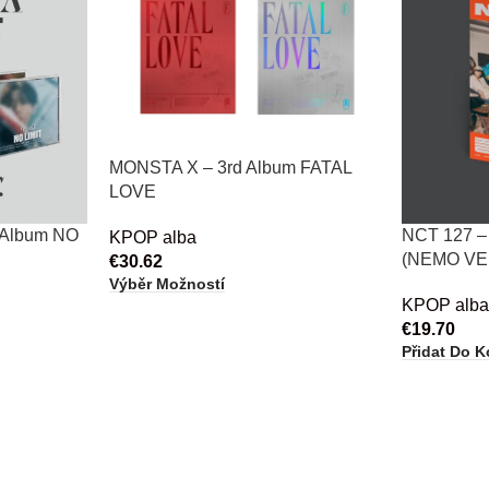
MONSTA X – 3rd Album FATAL
LOVE
 Album NO
NCT 127 
KPOP alba
(NEMO VER
€
30.62
Výběr Možností
KPOP alb
€
19.70
Přidat Do K