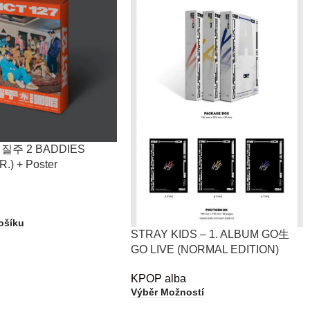
– 질주 2 BADDIES
.) + Poster
a
ošíku
STRAY KIDS – 1. ALBUM GO生
GO LIVE (NORMAL EDITION)
KPOP alba
Výběr Možností