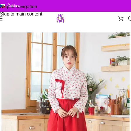
Čeština
Skip to navigation
Skip to main content
Domů
/
Hanbok