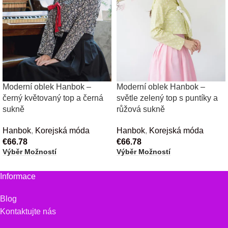
Moderní oblek Hanbok –
Moderní oblek Hanbok –
černý květovaný top a černá
světle zelený top s puntíky a
sukně
růžová sukně
Hanbok
,
Korejská móda
Hanbok
,
Korejská móda
€
66.78
€
66.78
Výběr Možností
Výběr Možností
Informace
Blog
Kontaktujte nás