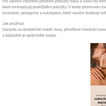
Pro udržení zdravého prostředí pokožky hlavy a vlasů má mírn
které minimalizují podráždění pokožky. V tomto prémiovém ša
levandule, pelargonie a eukalyptus, které vlasům dodávají svě
Jak používat:
Naneste na dostatečně mokré vlasy, přiměřené množství rovno
a důkladně je opláchněte vodou.