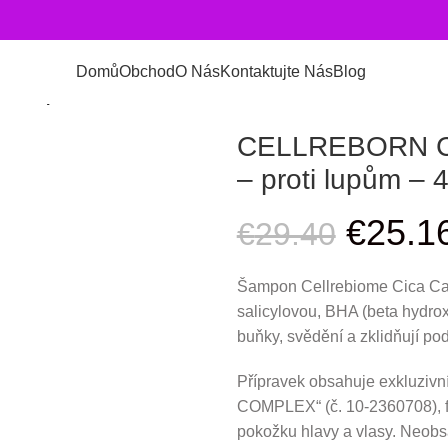
Domů
Obchod
O Nás
Kontaktujte Nás
Blog
oti lupům – 430ml
CELLREBORN Ci
– proti lupům – 
€
25.1
€
29.40
Šampon Cellrebiome Cica Calm
salicylovou, BHA (beta hydrox
buňky, svědění a zklidňují po
Přípravek obsahuje exkluzi
COMPLEX“ (č. 10-2360708), fer
pokožku hlavy a vlasy. Neobsa