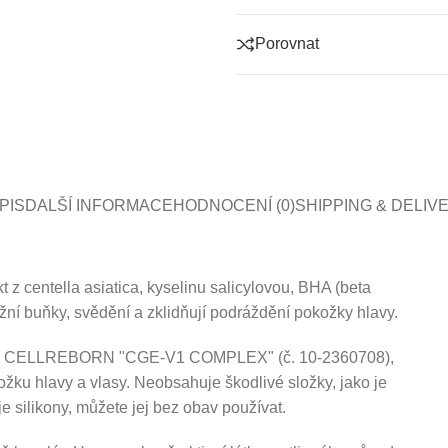
Porovnat
PIS
DALŠÍ INFORMACE
HODNOCENÍ (0)
SHIPPING & DELIV
centella asiatica, kyselinu salicylovou, BHA (beta
ožní buňky, svědění a zklidňují podráždění pokožky hlavy.
ložku CELLREBORN "CGE-V1 COMPLEX" (č. 10-2360708),
kožku hlavy a vlasy. Neobsahuje škodlivé složky, jako je
 silikony, můžete jej bez obav používat.