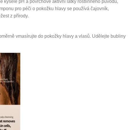
ě kyselé pH a povrchově aktivní látky rostlinného původu,
mponu pro péči o pokožku hlavy se používá čajovník,
žest z přírody.
měrně vmasírujte do pokožky hlavy a vlasů. Udělejte bubliny