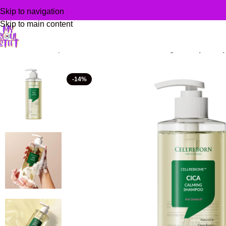
Skip to navigation
Skip to main content
Domů
/
K-Beauty
/
CELLREBORN Cica Calming Shampoo – pr
-14%