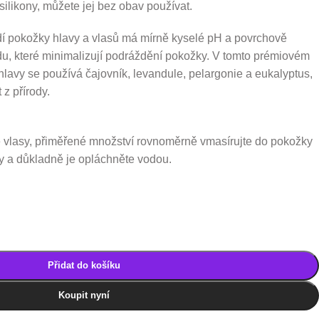
ilikony, můžete jej bez obav používat.
dí pokožky hlavy a vlasů má mírně kyselé pH a povrchově
odu, které minimalizují podráždění pokožky. V tomto prémiovém
lavy se používá čajovník, levandule, pelargonie a eukalyptus,
z přírody.
 vlasy, přiměřené množství rovnoměrně vmasírujte do pokožky
ny a důkladně je opláchněte vodou.
Přidat do košíku
Koupit nyní