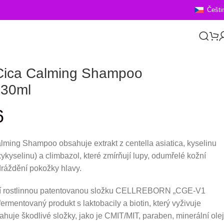
Češti
ca Calming Shampoo
430ml
6
ing Shampoo obsahuje extrakt z centella asiatica, kyselinu
ykyselinu) a climbazol, které zmírňují lupy, odumřelé kožní
dráždění pokožky hlavy.
vní rostlinnou patentovanou složku CELLREBORN „CGE-V1
mentovaný produkt s laktobacily a biotin, který vyživuje
huje škodlivé složky, jako je CMIT/MIT, paraben, minerální olej