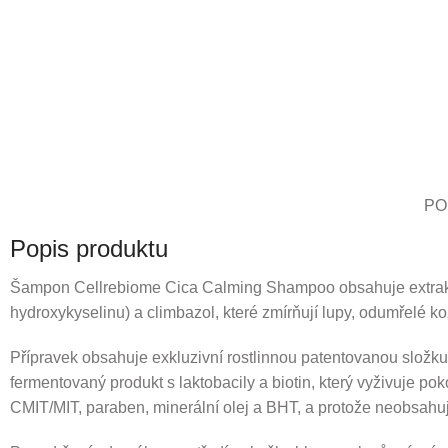
PO
Popis produktu
Šampon Cellrebiome Cica Calming Shampoo obsahuje extrakt z 
hydroxykyselinu) a climbazol, které zmírňují lupy, odumřelé k
Přípravek obsahuje exkluzivní rostlinnou patentovanou s
fermentovaný produkt s laktobacily a biotin, který vyživuje po
CMIT/MIT, paraben, minerální olej a BHT, a protože neobsahuje