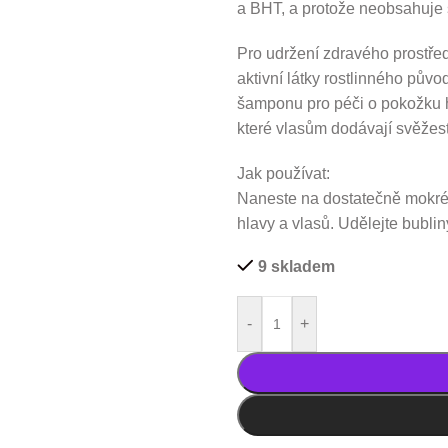
a BHT, a protože neobsahuje s
Pro udržení zdravého prostře
aktivní látky rostlinného pův
šamponu pro péči o pokožku h
které vlasům dodávají svěžest 
Jak používat:
Naneste na dostatečně mokré
hlavy a vlasů. Udělejte bubli
9 skladem
-
+