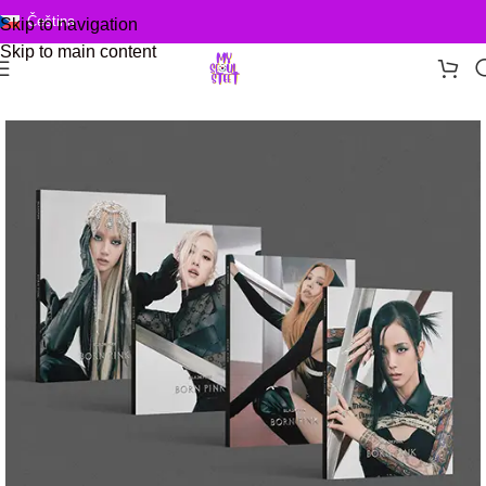
Čeština
Skip to navigation
Skip to main content
Domů
/
KPOP alba