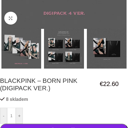
Click to enlarge
BLACKPINK – BORN PINK
€
22.60
(DIGIPACK VER.)
8 skladem
-
+