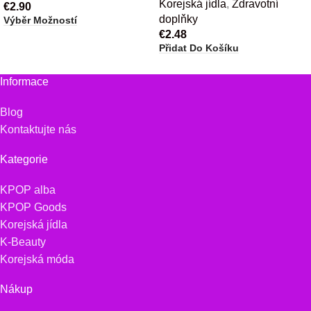
Korejská jídla
,
Zdravotní
€
2.90
doplňky
Výběr Možností
€
2.48
Přidat Do Košíku
Informace
Blog
Kontaktujte nás
Kategorie
KPOP alba
KPOP Goods
Korejská jídla
K-Beauty
Korejská móda
Nákup