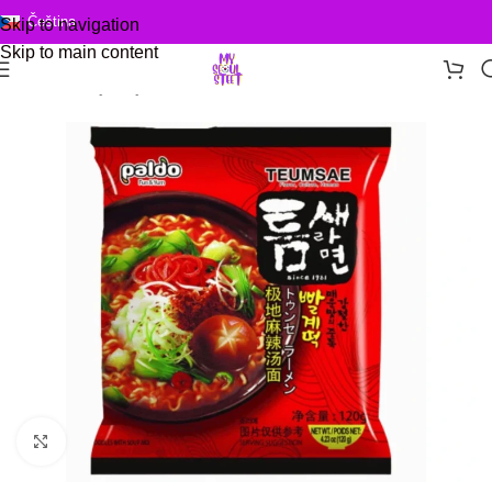
Čeština
Skip to navigation
Skip to main content
Domů
/
Korejská jídla
/
Nudle
Click to enlarge